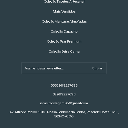
Coleção Tapetes Artesanal
Mais Vendidos
Coleção Mantas e Almofadas
Coleção Capacho
Coleção Tear Premium
Coleção Beira Cama
5532999227696
32999227696
israeltecelagem95@gmail.com
Av. Alfredo Penido, 1616- Nossa Senhora da Penha, Resende Costa - MG,
36340-000